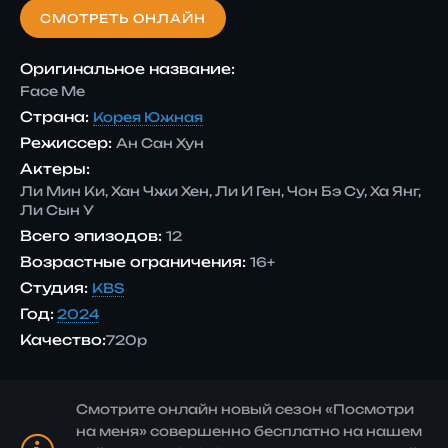
СМОТРЕТЬ ОНЛАЙН
Оригинальное название:
Face Me
Страна:
Корея Южная
Режиссер:
Ан Сан Хун
Актеры:
Ли Мин Ки, Хан Чжи Хен, Ли И Ген, Чон Бэ Су, Ха Янг,
Ли Сын У
Всего эпизодов:
12
Возрастные ограничения:
16+
Студия:
KBS
Год:
2024
Качество:
720p
Смотрите онлайн новый сезон «Посмотри
на меня» совершенно бесплатно на нашем