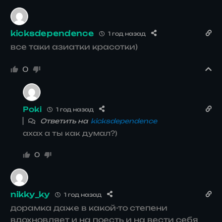
kicksdependence
1 год назад
все таки азиатки красотки)
0
Poki
1 год назад
Ответить на
kicksdependence
ахах а ты как думал?)
0
nikky_ky
1 год назад
дорамка даже в какой-то степени
вдохновляет и на поесть и на вести себя