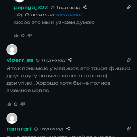
pepega_322
1 год назад
Ответить на
mutrokant
скоро это мы и узнаем думаю
0
viperr_ss
1 год назад
Я так понимаю у медиков это такая фишка
друг другу палки в колеса ставить)
дримтим.. Хорошо хотя бы не полное
змеиное кодло
0
rangrari
1 год назад