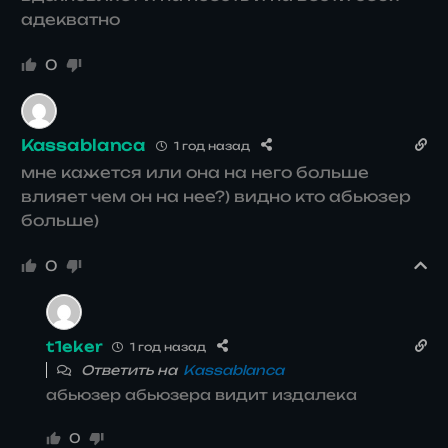
адекватно
0
Kassablanca
1 год назад
мне кажется или она на него больше
влияет чем он на нее?) видно кто абьюзер
больше)
0
t1eker
1 год назад
Ответить на
Kassablanca
абьюзер абьюзера видит издалека
0