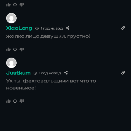
0
XiaoLong
1 год назад
жалко лицо девушки, грустно(
0
Justkum
1 год назад
Ух ты, фехтовальщики вот что-то
новенькое!
0