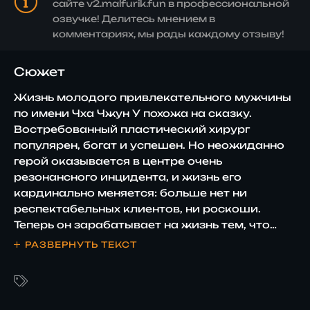
сайте v2.malfurik.fun в профессиональной
озвучке! Делитесь мнением в
комментариях, мы рады каждому отзыву!
Сюжет
Жизнь молодого привлекательного мужчины
по имени Чха Чжун У похожа на сказку.
Востребованный пластический хирург
популярен, богат и успешен. Но неожиданно
герой оказывается в центре очень
резонансного инцидента, и жизнь его
кардинально меняется: больше нет ни
респектабельных клиентов, ни роскоши.
Теперь он зарабатывает на жизнь тем, что
восстанавливает внешность людям,
РАЗВЕРНУТЬ ТЕКСТ
пострадавших от преступления. Чжун У
знакомится с начинающей сыщицей Ли Мин
Хён и открывает у себя невероятный дар:
хирург может установить обстоятельства