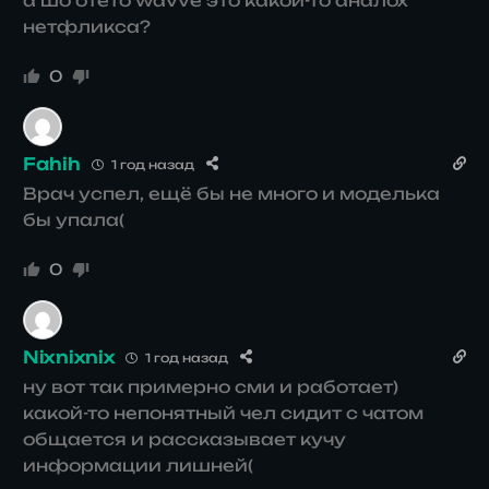
а шо отето wavve это какой-то аналох
нетфликса?
0
Fahih
1 год назад
Врач успел, ещё бы не много и моделька
бы упала(
0
Nixnixnix
1 год назад
ну вот так примерно сми и работает)
какой-то непонятный чел сидит с чатом
общается и рассказывает кучу
информации лишней(