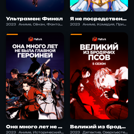
Ультрамен: Финал
Я не посредственность, я просто дикий монстр
2023
Аниме, Сёнэн, Фантастика, Экшен
2023
Аниме, Комедия, Приключения, Экшен
Она много лет не была главной героиней
Великий из бродячих псов 5
2023
Аниме, Исторический, Приключения, Экшен
2023
Детектив, Сверхъестественное, Экшен