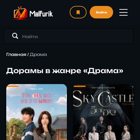
Войти
Главная
/
Драма
Дорамы в жанре «Драма»