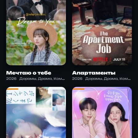
Мечтаю о тебе
Апартаменты
2026
Дорамы, Драма, Комедия
2026
Дорамы, Драма, Комедия