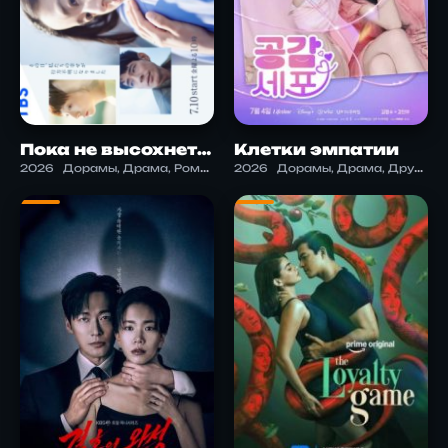
Пока не высохнет футболка
Клетки эмпатии
2026
Дорамы, Драма, Романтика
2026
Дорамы, Драма, Дружба, Комедия, Романтика, Фэнтези