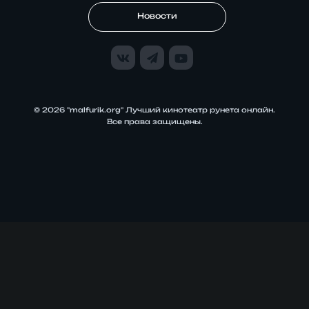
Новости
© 2026 "malfurik.org" Лучший кинотеатр рунета онлайн.
Все права защищены.