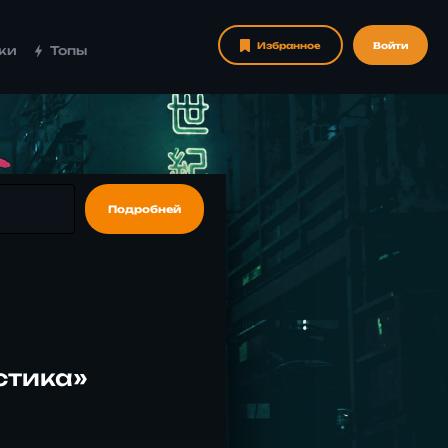
Избранное
Войти
ки
Топы
Подробней
стика»