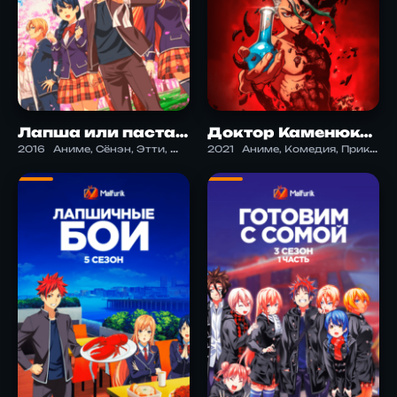
Лапша или паста: битва кулинаров 2
Доктор Каменюка: Металлические Войны
2016
Аниме, Сёнэн, Этти, Школа
2021
Аниме, Комедия, Приключения, Сёнэн, Фантастика