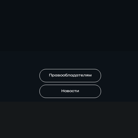
Правообладателям
Новости
© 2026 "malfurik.org" Лучший кинотеатр рунета онлайн.
Все права защищены.