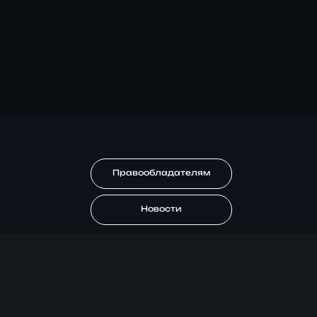
Правообладателям
Новости
© 2026 "malfurik.org" Лучший кинотеатр рунета онлайн.
Все права защищены.