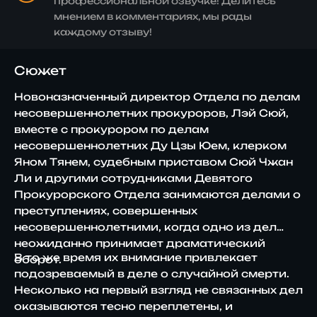
профессиональной озвучке! Делитесь
мнением в комментариях, мы рады
каждому отзыву!
Сюжет
Новоназначенный директор Отдела по делам
несовершеннолетних прокуроров, Лэй Сюй,
вместе с прокурором по делам
несовершеннолетних Ду Цзы Юем, клерком
Яном Тянем, судебным приставом Сюй Чжан
Ли и другими сотрудниками Девятого
Прокурорского Отдела занимаются делами о
преступлениях, совершенных
несовершеннолетними, когда одно из дел
неожиданно принимает драматический
В то же время их внимание привлекает
оборот.
подозреваемый в деле о случайной смерти.
Несколько на первый взгляд не связанных дел
оказываются тесно переплетены, и