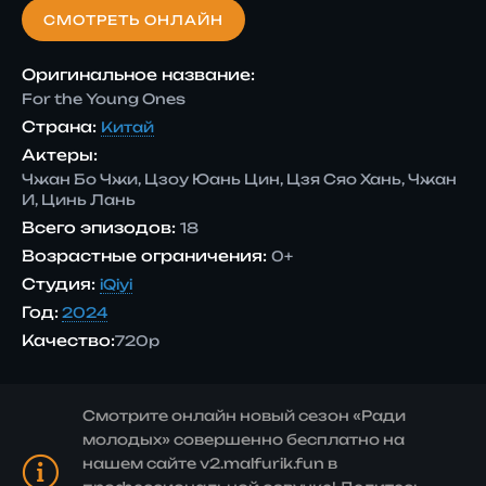
СМОТРЕТЬ ОНЛАЙН
Оригинальное название:
For the Young Ones
Страна:
Китай
Актеры:
Чжан Бо Чжи, Цзоу Юань Цин, Цзя Сяо Хань, Чжан
И, Цинь Лань
Всего эпизодов:
18
Возрастные ограничения:
0+
Студия:
iQiyi
Год:
2024
Качество:
720p
Смотрите онлайн новый сезон «Ради
молодых» совершенно бесплатно на
нашем сайте v2.malfurik.fun в