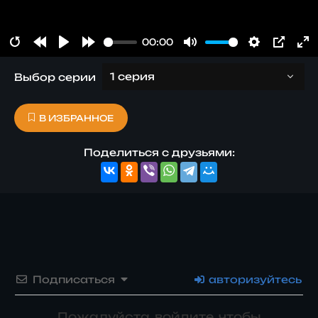
00:00
RESTART
REWIND 1S
PLAY
FORWARD 1S
MUTE
SETTINGS
PIP
E
Выбор серии
В ИЗБРАННОЕ
Поделиться с друзьями:
Подписаться
авторизуйтесь
Пожалуйста, войдите, чтобы