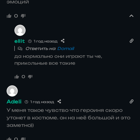
эмоций
0
ellit
1 год назад
Ответить на
Domail
да нормально они играют ты че,
прикольные все такие
0
Adeli
1 год назад
У меня такое чувство что героиня скоро
утонет в костюме. он на неё большой и это
заметно))
0