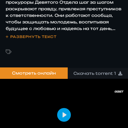
прокуроры Девятого Отдела шаг за шагом
раскрывают правду, привлекая преступников
к ответственности. Они работают сообща,
чтобы защищать молодежь, воспитывая
будущее с любовью и надеясь на тот день,
когда больше не останется дел для
РАЗВЕРНУТЬ ТЕКСТ
рассмотрения.
Смотреть онлайн
Скачать torrent 1
PLAY