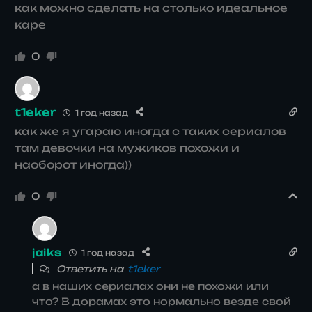
как можно сделать на столько идеальное
каре
0
t1eker
1 год назад
как же я угараю иногда с таких сериалов
там девочки на мужиков похожи и
наоборот иногда))
0
jaiks
1 год назад
Ответить на
t1eker
а в наших сериалах они не похожи или
что? В дорамах это нормально везде свой