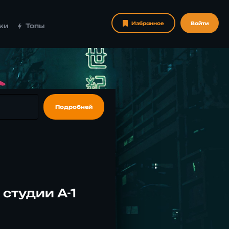
Избранное
Войти
ки
Топы
Подробней
студии A-1