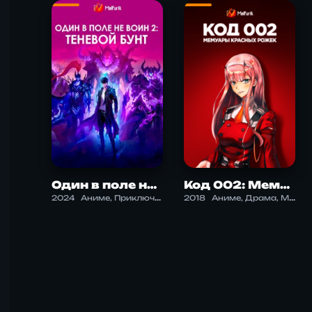
Один в поле не воин 2: теневой бунт
Код 002: Мемуары Красных Рожек
2024
Аниме, Приключения, Фэнтези, Экшен
2018
Аниме, Драма, Меха, Романтика, Фантастика, Экшен